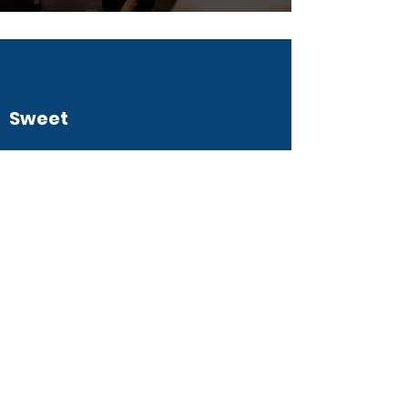
Sweet
Jouw verjaardagsfeest met al je maten? Als
ervaren DJ zorgt Matthias voor de perfecte mix
van hits en feestplaten, zodat jouw fuif
onvergetelijk wordt.
Feest mee